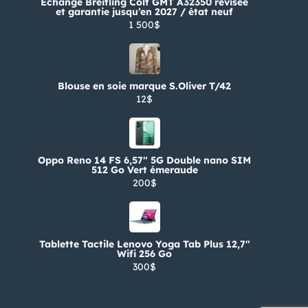
Échange Breitling Colt GMT A32350 révisée
et garantie jusqu’en 2027 / état neuf
1 500$
Blouse en soie marque S.Oliver T/42
12$
Oppo Reno 14 FS 6,57″ 5G Double nano SIM
512 Go Vert émeraude
200$
Tablette Tactile Lenovo Yoga Tab Plus 12,7″
Wifi 256 Go
300$