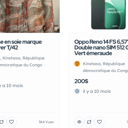
e en soie marque
Oppo Reno 14 FS 6,57
ver T/42
Double nano SIM 512 
Vert émeraude
, Kinshasa, République
Kinshasa, République
mocratique du Congo
démocratique du Cong
200$
 y a 10 mois
il y a 10 mois
364 Vues