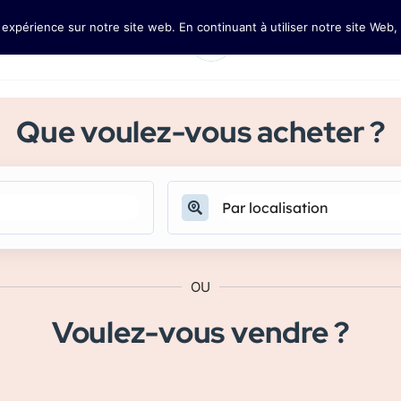
 expérience sur notre site web. En continuant à utiliser notre site Web,
Pages
USD
Se connecter
S'enreg
Que voulez-vous acheter ?
OU
Voulez-vous vendre ?