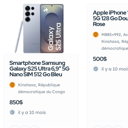
Apple iPhone 1
5G 128 Go Dou
Rose
M885+992, Av
Kinshasa, Ré
démocratiqu
500$
Smartphone Samsung
Galaxy S25 Ultra 6,9″ 5G
il y a 10 moi
Nano SIM 512 Go Bleu
Kinshasa, République
démocratique du Congo
850$
il y a 10 mois