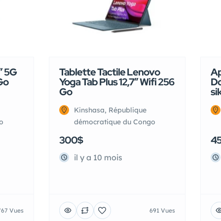
″ 5G
Tablette Tactile Lenovo
Ap
Go
Yoga Tab Plus 12,7″ Wifi 256
Do
Go
si
Kinshasa, République
o
démocratique du Congo
300$
4
il y a 10 mois
767 Vues
691 Vues