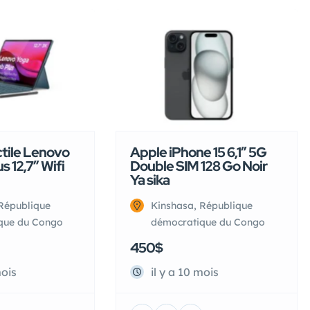
ctile Lenovo
Apple iPhone 15 6,1″ 5G
s 12,7″ Wifi
Double SIM 128 Go Noir
Ya sika
République
Kinshasa, République
que du Congo
démocratique du Congo
450$
mois
il y a 10 mois