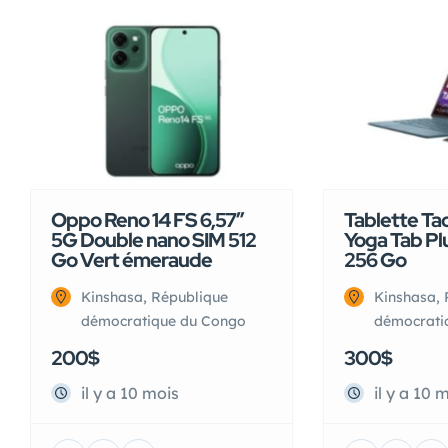
Oppo Reno 14 FS 6,57″
Tablette Ta
5G Double nano SIM 512
Yoga Tab Plu
Go Vert émeraude
256 Go
Kinshasa, République
Kinshasa, 
démocratique du Congo
démocrati
200$
300$
il y a 10 mois
il y a 10 