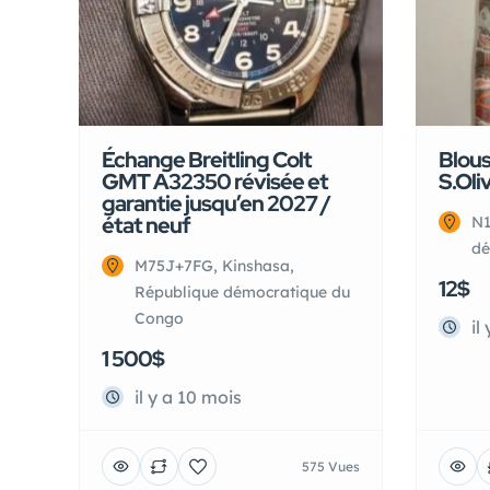
Échange Breitling Colt
Blous
GMT A32350 révisée et
S.Oli
garantie jusqu’en 2027 /
état neuf
N1
dé
M75J+7FG, Kinshasa,
12$
République démocratique du
Congo
il
1 500$
il y a 10 mois
575 Vues