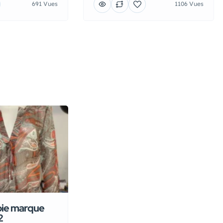
691 Vues
1106 Vues
oie marque
2